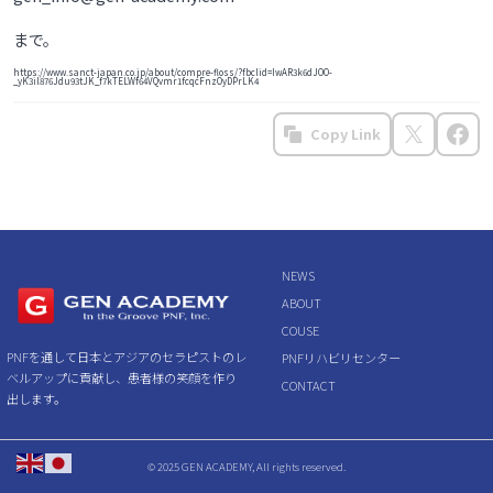
まで。
https://www.sanct-japan.co.jp/about/compre-floss/?fbclid=IwAR3k6dJOO-
_yK3il876Jdu93tJK_f7kTELWf64VQvmr1fcqcFnzOyDPrLK4
Copy Link
NEWS
ABOUT
COUSE
PNFを通して日本とアジアのセラピストのレ
PNFリハビリセンター
ベルアップに貢献し、患者様の笑顔を作り
CONTACT
出します。
© 2025 GEN ACADEMY, All rights reserved.